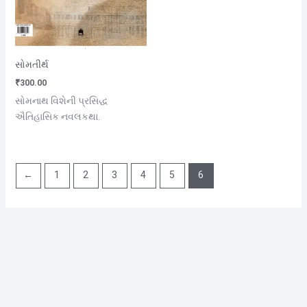
સોમતીર્થ
₹
300.00
સોમનાથ વિશેની પ્રસિદ્ધ
ઐતિહાસિક નવલકથા.
←
1
2
3
4
5
6