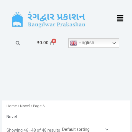
Skip
to
content
English
₹
0.00
Home
/
Novel
/ Page 6
Novel
Showing 46–48 of 48 results