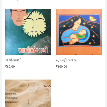
સાથીસંગાથી
સૂખે સૂવે સંસારમાં
₹
80.00
₹
100.00