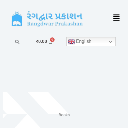
Skip
to
content
English
₹
0.00
Books​