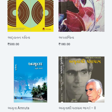
અદ્યતન કવિતા
અપરાજિતા
₹
500.00
₹
180.00
અમૃતા Amruta
અમૃતાથી ધરાધામ ભાગ I – II