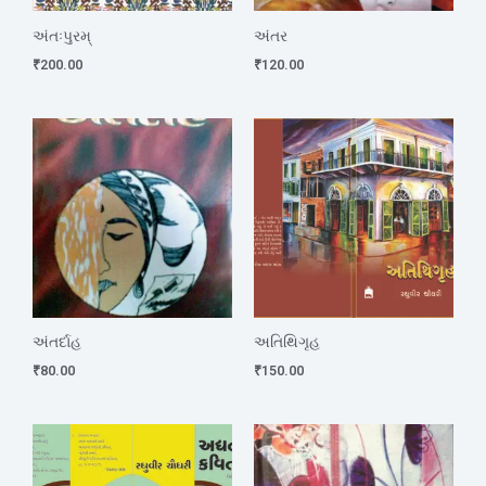
અંતઃપુરમ્
અંતર
₹
200.00
₹
120.00
અંતર્દાહ
અતિથિગૃહ
₹
80.00
₹
150.00