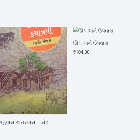
ઊંઘ અને ઉપવાસ
₹
104.00
સહવાસ અંતરવાસ – સેટ