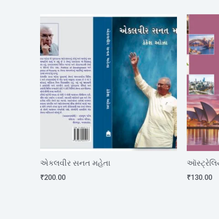
એકલવીર સનત મહેતા
ઑસ્ટ્રેલિ
₹
200.00
₹
130.00