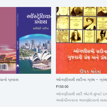
યાનો પ્રવાસ
ઓગણીસમી સદીના ગ્રંથ – ગ્રંથ
₹
150.00
ઓગણીસમી સદી એટલે મુંબઈ ઇલા
અર્વાચીનતાના અરુણોદયનો સમ