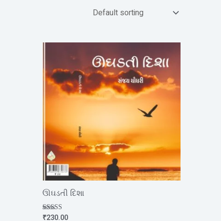
ઊઘડતી દિશા
₹
230.00
Rated