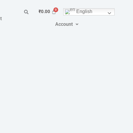
English
₹
0.00
t
Account