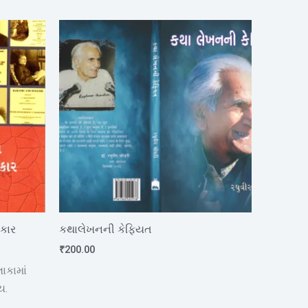
કાર
કથાલેખનની કેફિયત
₹
200.00
કામાં
ય.