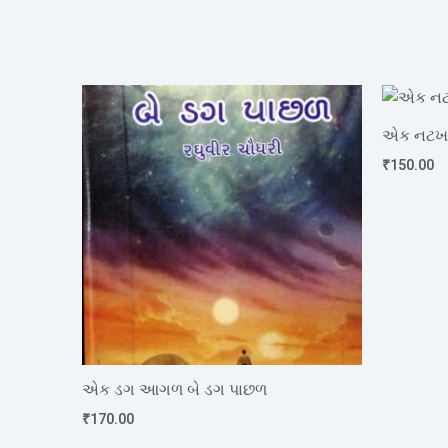
એક નટખટ 
₹
150.00
એક ડગ આગળ બે ડગ પાછળ
₹
170.00