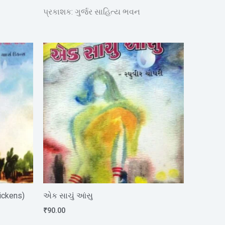
5.00
out of 5
પ્રકાશક: ગુર્જર સાહિત્ય ભવન
Dickens)
એક સાચું આંસુ
₹
90.00