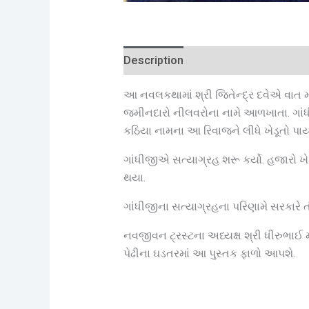
Description
Reviews (0)
આ નવલકથામાં શ્રી જિતેન્દ્ર દવેએ વાત મ
જમીનદારો નીલવરોના નામે આળખાતા. ગાંધી
કઠિયા નામના આ રિવાજને લીધે ખેડૂતો પ
ગાંધીજીએ સત્યાગ્રહ શરૂ કર્યો. હજારો ખે
થયા.
ગાંધીજીના સત્યાગ્રહના પરિણામે સરકારે
નવજીવન ટ્રસ્ટના અધ્યક્ષ શ્રી ધીરુભાઈ મહ
પેઢીના ઘડતરમાં આ પુસ્તક ફાળો આપશે.