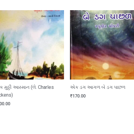
 મુઠ્ઠી આસ્માન (લે. Charles
એક ડગ આગળ બે ડગ પાછળ
ckens)
₹
170.00
00.00