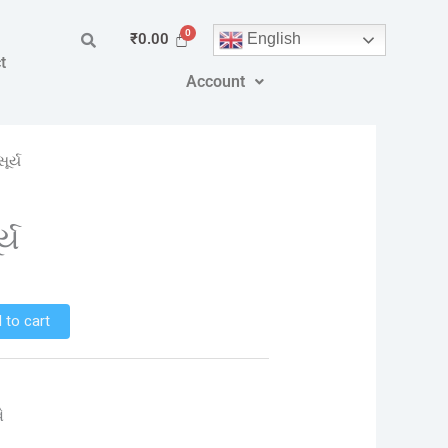
English
₹
0.00
t
Account
ર્ય
્ય
 to cart
ે