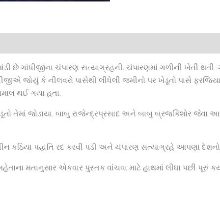
ાંડી છે ગાંધીજીના ચંપારણ સત્યાગ્રહની. ચંપારણમાં ગળીની ખેતી થતી.
જીએ જોયું કે નીલવરો પાસેથી લીધેલી જમીનો પર ખેડૂતો પાસે ફરજિય
ાયમાલ થઈ ગયા હતા.
ડૂતો તેમાં જોડાયા. બાબુ રાજેન્દ્રપ્રસાદ અને બાબુ બ્રજકિશોર જેવા
 તીન કઠિયા પદ્ધતિ રદ કરવી પડી અને ચંપારણ સત્યાગ્રહે આપણા દેશન
ેતાના મતાનુસાર એકવાર પુસ્તક વાંચવા માટે હાથમાં લીધા પછી પૂરું કર્ય