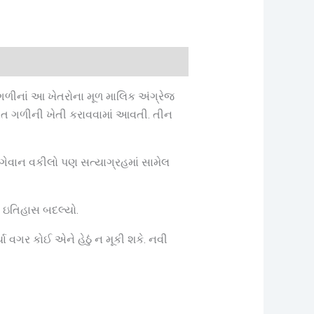
 ગળીનાં આ ખેતરોના મૂળ માલિક અંગ્રેજ
ાત ગળીની ખેતી કરાવવામાં આવતી. તીન
 આગેવાન વકીલો પણ સત્યાગ્રહમાં સામેલ
ો ઇતિહાસ બદલ્યો.
ા વગર કોઈ એને હેઠું ન મૂકી શકે. નવી