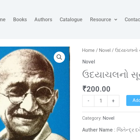
me
Books
Authors
Catalogue
Resource
Contac
ઉદયાચલનો
Home
/
Novel
/ ઉદયાચલનો સૂ
સૂર્ય
Novel
quantity
ઉદયાચલનો સૂર
₹
200.00
Add
-
+
Category:
Novel
Auther Name :
જિતેન્દ્ર દવ