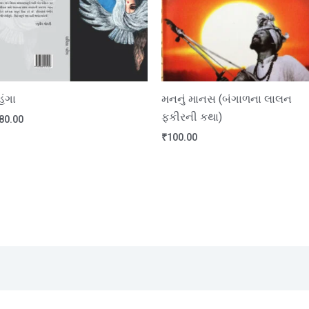
હંગા
મનનું માનસ (બંગાળના લાલન
ફકીરની કથા)
80.00
₹
100.00