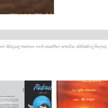
ને પીછેહઠનું આલેખન કરતી સામાજિક-રાજકીય પરિસ્થિતિનું ચિત્રણ ક