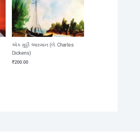
એક મુઠ્ઠી આસ્માન (લે. Charles
Dickens)
₹
200.00