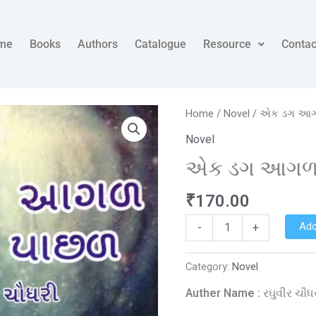
me
Books
Authors
Catalogue
Resource
Contac
એક
Home
/
Novel
/ એક ડગ આગ
ડગ
Novel
આગળ
એક ડગ આગળ 
બે
ડગ
₹
170.00
પાછળ
quantity
Add
-
+
Category:
Novel
Auther Name :
રઘુવીર ચૌધ