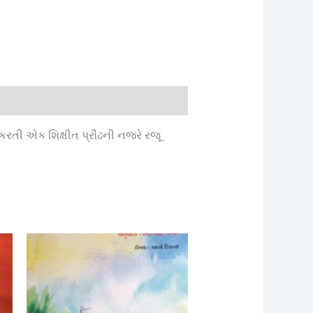
રતી એક શિક્ષીત પ્રૌઢની નજરે રજૂ