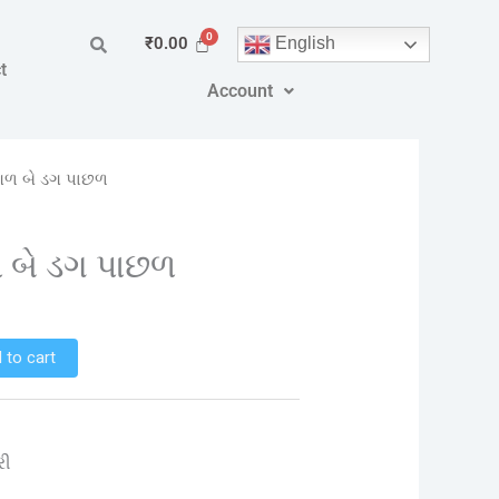
English
₹
0.00
t
Account
ળ બે ડગ પાછળ
બે ડગ પાછળ
 to cart
રી