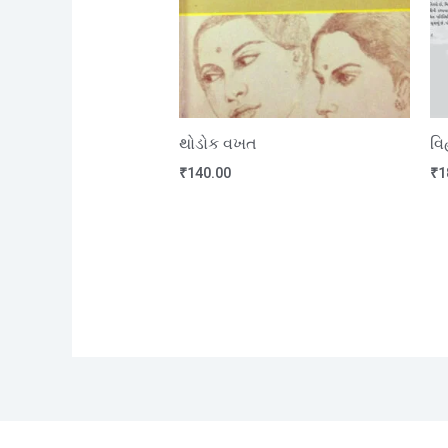
થોડોક વખત
વિ
₹
140.00
₹
1