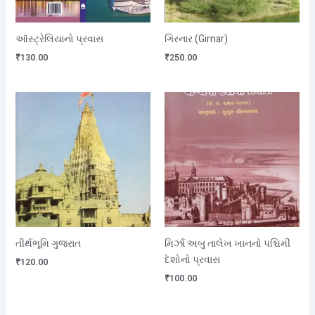
ઑસ્ટ્રેલિયાનો પ્રવાસ
ગિરનાર (Girnar)
₹
130.00
₹
250.00
તીર્થભૂમિ ગુજરાત
મિર્ઝા અબુ તાલેખ ખાનનો પશ્ચિમી
દેશોનો પ્રવાસ
₹
120.00
₹
100.00