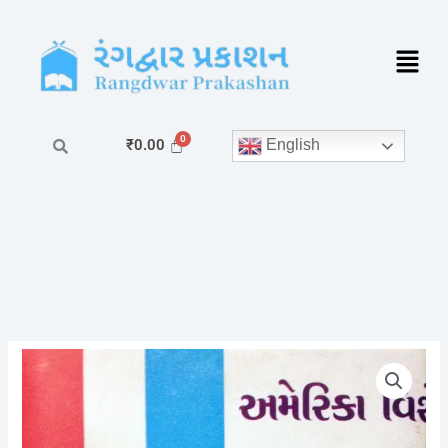
Skip
to
content
English
₹
0.00
અમેરિકા
વિશે
quantity