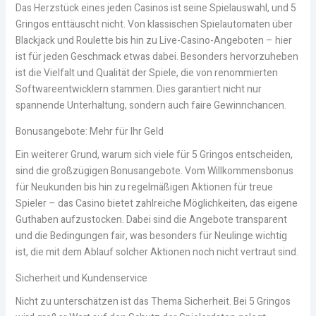
Das Herzstück eines jeden Casinos ist seine Spielauswahl, und 5
Gringos enttäuscht nicht. Von klassischen Spielautomaten über
Blackjack und Roulette bis hin zu Live-Casino-Angeboten – hier
ist für jeden Geschmack etwas dabei. Besonders hervorzuheben
ist die Vielfalt und Qualität der Spiele, die von renommierten
Softwareentwicklern stammen. Dies garantiert nicht nur
spannende Unterhaltung, sondern auch faire Gewinnchancen.
Bonusangebote: Mehr für Ihr Geld
Ein weiterer Grund, warum sich viele für 5 Gringos entscheiden,
sind die großzügigen Bonusangebote. Vom Willkommensbonus
für Neukunden bis hin zu regelmäßigen Aktionen für treue
Spieler – das Casino bietet zahlreiche Möglichkeiten, das eigene
Guthaben aufzustocken. Dabei sind die Angebote transparent
und die Bedingungen fair, was besonders für Neulinge wichtig
ist, die mit dem Ablauf solcher Aktionen noch nicht vertraut sind.
Sicherheit und Kundenservice
Nicht zu unterschätzen ist das Thema Sicherheit. Bei 5 Gringos