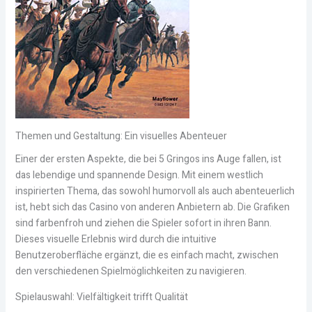
Themen und Gestaltung: Ein visuelles Abenteuer
Einer der ersten Aspekte, die bei 5 Gringos ins Auge fallen, ist
das lebendige und spannende Design. Mit einem westlich
inspirierten Thema, das sowohl humorvoll als auch abenteuerlich
ist, hebt sich das Casino von anderen Anbietern ab. Die Grafiken
sind farbenfroh und ziehen die Spieler sofort in ihren Bann.
Dieses visuelle Erlebnis wird durch die intuitive
Benutzeroberfläche ergänzt, die es einfach macht, zwischen
den verschiedenen Spielmöglichkeiten zu navigieren.
Spielauswahl: Vielfältigkeit trifft Qualität