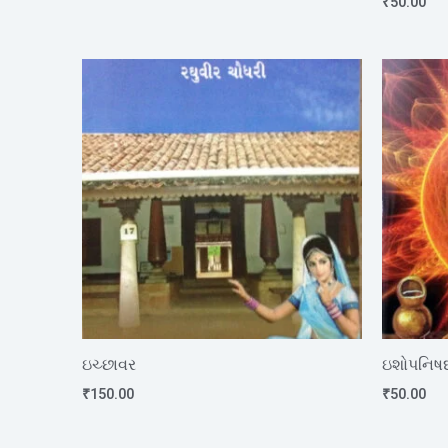
₹
50.00
ઇચ્છાવર
ઇશોપનિષદ
₹
150.00
₹
50.00