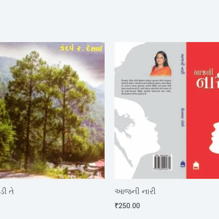
ી તે
આજની નારી
₹
250.00