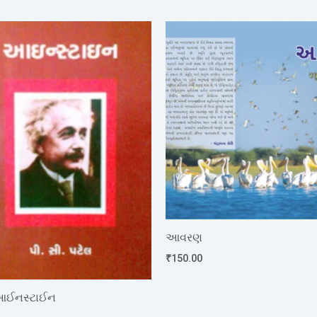
આવરણ
₹
150.00
 આઈનસ્ટાઈન