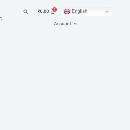
English
₹
0.00
t
Account