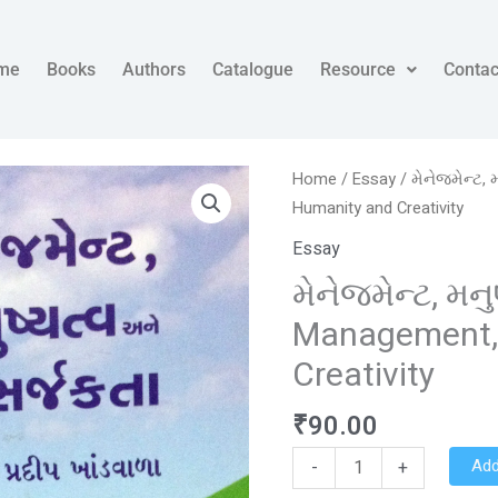
me
Books
Authors
Catalogue
Resource
Contac
મેનેજમેન્ટ,
Home
/
Essay
/ મેનેજમેન્ટ,
મનુષ્યત્વ
Humanity and Creativity
અને
Essay
સર્જકતા
મેનેજમેન્ટ, મન
Management,
Humanity
Management,
and
Creativity
Creativity
quantity
₹
90.00
Add
-
+