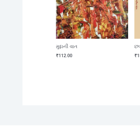
મુદ્દાની વાત
છબ
₹
112.00
₹
1