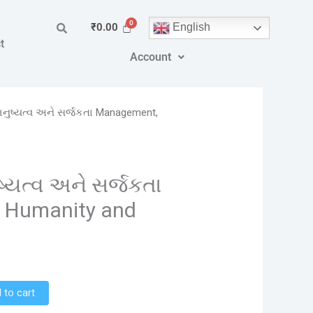
English
₹
0.00
t
Account
 મનુષ્યત્વ અને સર્જકતા Management,
ુષ્યત્વ અને સર્જકતા
 Humanity and
 to cart