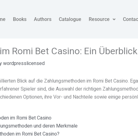
me
Books
Authors
Catalogue
Resource
Contac
 Romi Bet Casino: Ein Überblick 
By
wordpresslicensed
aillierten Blick auf die Zahlungsmethoden im Romi Bet Casino. Ega
rfahrener Spieler sind, die Auswahl der richtigen Zahlungsmethod
schiedenen Optionen, ihre Vor- und Nachteile sowie einige persönl
oden im Romi Bet Casino
ahlungsmethoden und deren Merkmale
ethoden im Romi Bet Casino?