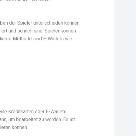
eben der Spieler unterscheiden können.
ert und schnell sind. Spieler können
eliebte Methode sind E-Wallets wie
eine Kreditkarten oder E-Wallets
nn, um bearbeitet zu werden. Es ist
iieren können.