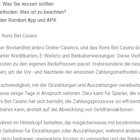
: Was Sie wissen sollten
thoden: Was ist zu beachten?
 der Romibet App und APK
m Romi Bet Casino
r Bestandteil jedes Online-Casinos, und das Romi Bet Casino bi
runter Kreditkarten, E-Wallets und Banküberweisungen. Diese Vielf
ten zu den eigenen Bedürfnissen passt. Insbesondere die neuen 
hmen, um die Vor- und Nachteile der einzelnen Zahlungsmethoden 
Geschwindigkeit, mit der Einzahlungen und Auszahlungen verarbeit
se einige Tage in Anspruch nehmen. Dies kann für Spieler, die s
 Bet Casino hat sich bemüht, die Zahlungsprozesse so effizient
ieren kann, anstatt auf die Abwicklung von Geldtransaktionen.
ebühren im Hinterkopf behalten, die möglicherweise mit bestimm
e Gebühren für Einzahlungen oder Auszahlungen, während andere d
 dazu beitragen, unerwartete Kosten zu vermeiden und die Bankro