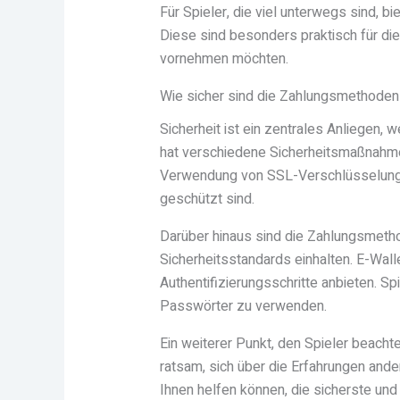
Für Spieler, die viel unterwegs sind,
Diese sind besonders praktisch für di
vornehmen möchten.
Wie sicher sind die Zahlungsmethoden
Sicherheit ist ein zentrales Anliegen
hat verschiedene Sicherheitsmaßnahmen
Verwendung von SSL-Verschlüsselung, d
geschützt sind.
Darüber hinaus sind die Zahlungsmeth
Sicherheitsstandards einhalten. E-Walle
Authentifizierungsschritte anbieten. Sp
Passwörter zu verwenden.
Ein weiterer Punkt, den Spieler beach
ratsam, sich über die Erfahrungen ander
Ihnen helfen können, die sicherste un