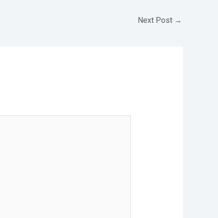
Next Post
→