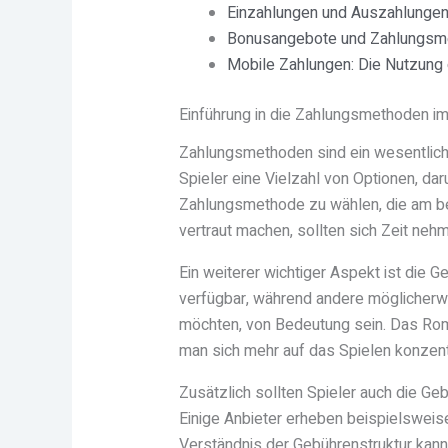
Einzahlungen und Auszahlungen
Bonusangebote und Zahlungsme
Mobile Zahlungen: Die Nutzung
Einführung in die Zahlungsmethoden i
Zahlungsmethoden sind ein wesentliche
Spieler eine Vielzahl von Optionen, da
Zahlungsmethode zu wählen, die am bes
vertraut machen, sollten sich Zeit ne
Ein weiterer wichtiger Aspekt ist die 
verfügbar, während andere möglicherwei
möchten, von Bedeutung sein. Das Romi
man sich mehr auf das Spielen konzentr
Zusätzlich sollten Spieler auch die G
Einige Anbieter erheben beispielsweis
Verständnis der Gebührenstruktur kann