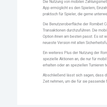
Die Nutzung von mobilen Zahlungsmetho
App ermöglicht es den Spielern, Einz
praktisch für Spieler, die gerne unterw
Die Benutzeroberfläche der Romibet Cas
Transaktionen durchzuführen. Die mobi
Option ihnen am besten passt. Es ist w
neueste Version mit allen Sicherheitsfu
Ein weiteres Plus der Nutzung der Romi
spezielle Aktionen an, die nur für mobi
erhalten oder an speziellen Turnieren t
Abschließend lässt sich sagen, dass di
Zeit nehmen, um die für sie passende 