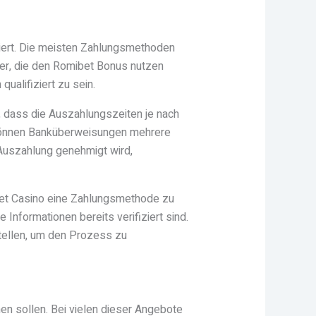
ziert. Die meisten Zahlungsmethoden
eler, die den Romibet Bonus nutzen
ualifiziert zu sein.
, dass die Auszahlungszeiten je nach
 können Banküberweisungen mehrere
Auszahlung genehmigt wird,
bet Casino eine Zahlungsmethode zu
Informationen bereits verifiziert sind.
stellen, um den Prozess zu
en sollen. Bei vielen dieser Angebote