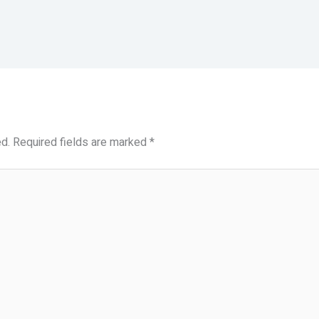
d.
Required fields are marked
*