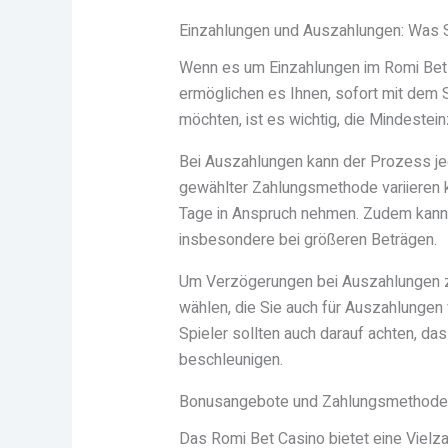
Einzahlungen und Auszahlungen: Was S
Wenn es um Einzahlungen im Romi Bet C
ermöglichen es Ihnen, sofort mit dem S
möchten, ist es wichtig, die Mindestei
Bei Auszahlungen kann der Prozess jed
gewählter Zahlungsmethode variieren 
Tage in Anspruch nehmen. Zudem kann 
insbesondere bei größeren Beträgen.
Um Verzögerungen bei Auszahlungen zu
wählen, die Sie auch für Auszahlungen 
Spieler sollten auch darauf achten, da
beschleunigen.
Bonusangebote und Zahlungsmethoden
Das Romi Bet Casino bietet eine Vielz