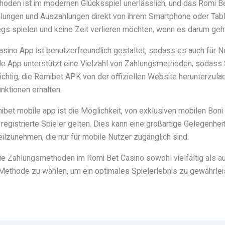
den ist im modernen Glücksspiel unerlässlich, und das Romi Bet
ahlungen und Auszahlungen direkt von ihrem Smartphone oder Tab
egs spielen und keine Zeit verlieren möchten, wenn es darum geht,
ino App ist benutzerfreundlich gestaltet, sodass es auch für Ne
le App unterstützt eine Vielzahl von Zahlungsmethoden, sodass 
ichtig, die Romibet APK von der offiziellen Website herunterzula
nktionen erhalten.
bet mobile app ist die Möglichkeit, von exklusiven mobilen Boni 
l registrierte Spieler gelten. Dies kann eine großartige Gelegenhe
eilzunehmen, die nur für mobile Nutzer zugänglich sind.
e Zahlungsmethoden im Romi Bet Casino sowohl vielfältig als auch
Methode zu wählen, um ein optimales Spielerlebnis zu gewährlei