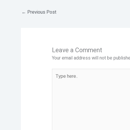
←
Previous Post
Leave a Comment
Your email address will not be publishe
Type
here..