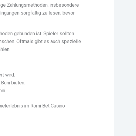
inige Zahlungsmethoden, insbesondere
ngungen sorgfältig zu lesen, bevor
hoden gebunden ist. Spieler sollten
nschen. Oftmals gibt es auch spezielle
hlen.
t wird.
Boni bieten.
ni.
ielerlebnis im Romi Bet Casino