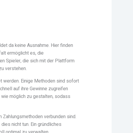
ldet da keine Ausnahme. Hier finden
alt ermöglicht es, die
Spieler, die sich mit der Plattform
zu verstehen.
et werden. Einige Methoden sind sofort
chnell auf ihre Gewinne zugreifen
 wie möglich zu gestalten, sodass
ten Zahlungsmethoden verbunden sind.
ies nicht tun. Ein gründliches
ll optimal zu verwalten.