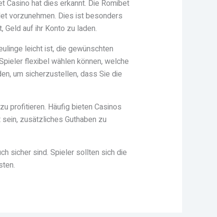
 Casino hat dies erkannt. Die Romibet
let vorzunehmen. Dies ist besonders
 Geld auf ihr Konto zu laden.
ulinge leicht ist, die gewünschten
Spieler flexibel wählen können, welche
den, um sicherzustellen, dass Sie die
zu profitieren. Häufig bieten Casinos
it sein, zusätzliches Guthaben zu
 sicher sind. Spieler sollten sich die
sten.