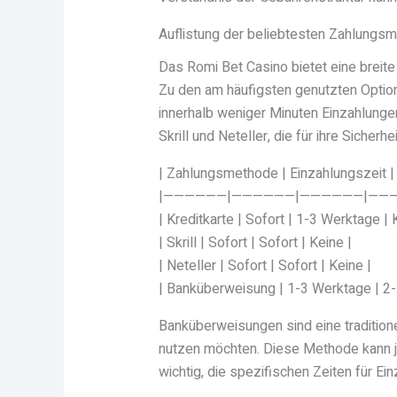
Auflistung der beliebtesten Zahlung
Das Romi Bet Casino bietet eine breite
Zu den am häufigsten genutzten Option
innerhalb weniger Minuten Einzahlunge
Skrill und Neteller, die für ihre Sicherh
| Zahlungsmethode | Einzahlungszeit |
|——————|——————|——————|———
| Kreditkarte | Sofort | 1-3 Werktage | 
| Skrill | Sofort | Sofort | Keine |
| Neteller | Sofort | Sofort | Keine |
| Banküberweisung | 1-3 Werktage | 2-
Banküberweisungen sind eine traditione
nutzen möchten. Diese Methode kann je
wichtig, die spezifischen Zeiten für E