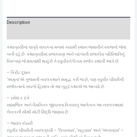
Description
Reviews (0)
કથાત્રયીનાં પાત્રો વાચકના મનમાં કાયમી સ્થાન જમાવીને સ્વજનો જેવાં
બની રહે છે. કથાત્રયીમાં રાજકારણ અને બદલાતી રાજકીય પરિસ્થિતિનું
નિરૂપણ જે ક્ષમતાથી થયું છે તે રઘુવીરને ઉત્તમ સર્જક સ્થાપી આપે છે.
– કિરીટ દૂધાત
‘અમૃતા‘એ ગુજરાતી નવલકથાને સમૃદ્ધ કરી જ છે, પણ રઘુવીર ચૌધરીની
સર્જકતાનો સઘળો હિસાબ તો આ બૃહદકથાએ જ આપ્યો છે.
– રમેશ ર. દવે
સામાજિક અને વૈયક્તિક જીવનના વિકાસનું આલેખન આ નવલકથામાં
લેખકની સૌથી મોટી સિદ્ધિ જણાય છે.
– જયંત કોઠારી
રઘુવીર ચૌધરીની નવલત્રયી – ‘ઉપરવાસ’, ‘સહવાસ’ અને ‘અંતરવાસ’ –