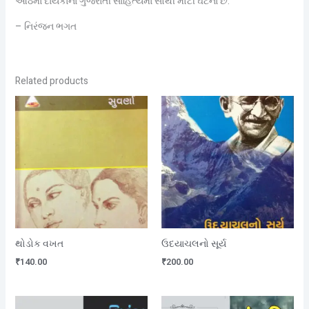
આઠમા દાયકાના ગુજરાતી સાહિત્યમાં સૌથી મોટી ઘટના છે.
– નિરંજન ભગત
Related products
થોડોક વખત
ઉદયાચલનો સૂર્ય
₹
140.00
₹
200.00