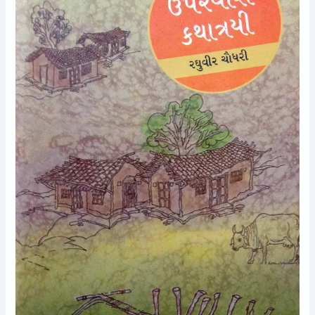
સેટ
quantity