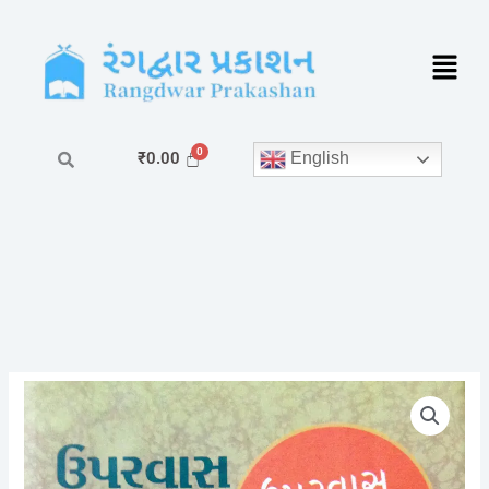
Skip
to
content
English
₹
0.00
ઉપરવાસ
સહવાસ
અંતરવાસ
-